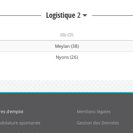
Logistique
2
Ville (CP)
Meylan (38)
Nyons (26)
res d’emploi
Mentions légales
didature spontanée
Gestion des Données