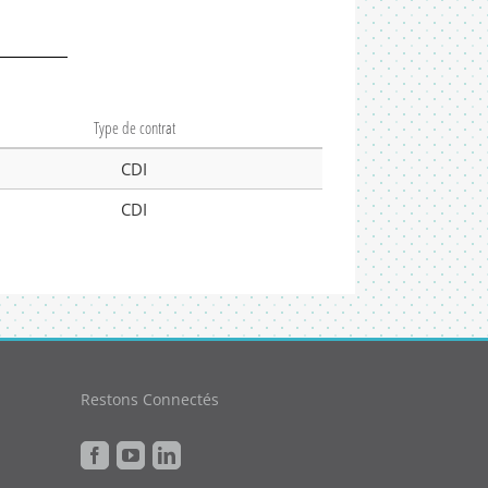
Type de contrat
CDI
CDI
Restons Connectés