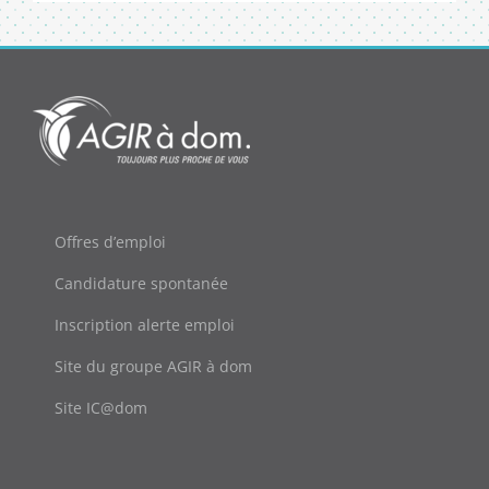
Offres d’emploi
Candidature spontanée
Inscription alerte emploi
Site du groupe AGIR à dom
Site IC@dom