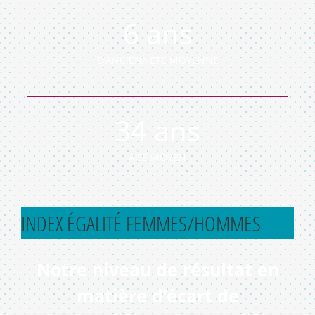
6
ans
D’ANCIENNETÉ MOYENNE
34
ans
AGE MOYEN
INDEX ÉGALITÉ FEMMES/HOMMES
Notre niveau de résultat en
matière d’écart de