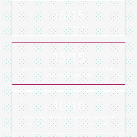
15
/15
écarts de promotions
15
/15
pourcentage de salariés augmentés au retour
d’un congé maternité
10
/10
nombre de salariés du sexe sous-représenté
parmi les 10 plus hautes rémunérations