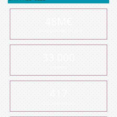
48
M€
CHIFFRE D’AFFAIRE EN 2019
33
000
PATIENTS
417
COLLABORATEURS