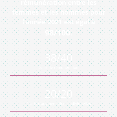
rémunération entre les
femmes et les hommes pour
l’année 2021 est égal à
98/100
.
38
/40
écart de rémunération
20
/20
écarts d’augmentations individuelles